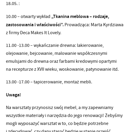
18.05. :
„Tkanina meblowa – rodzaje,
10.00 – otwarty wykład
zastosowania i właściwości”.
Prowadząca: Marta Kyrdziawa
z firmy Deca Makes It Lovely.
11.00 -13.00 – wykańczanie drewna: lakierowanie,
olejowanie, bejcowanie, malowanie współczesnymi
emulsjami do drewna oraz farbami kredowymi opartymi
na recepturze z XVII wieku, woskowanie, patynowanie itd.
13.00 -17.00 – tapicerowanie, montaż mebli.
Uwaga!
Na warsztaty przynosisz swój mebel, a my zapewniamy
wszystkie materiały i narzędzia do jego renowacji! Żebyśmy
mogli wyposażyć warsztat w to, co będzie potrzebne
i zdecydować, czy dany staroć będzie w stanie przejść