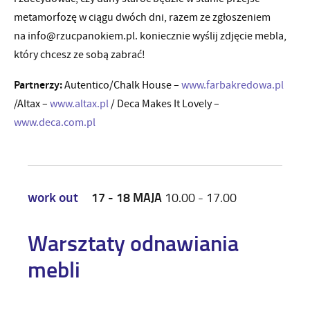
metamorfozę w ciągu dwóch dni, razem ze zgłoszeniem
na info@rzucpanokiem.pl. koniecznie wyślij zdjęcie mebla,
który chcesz ze sobą zabrać!
Partnerzy:
Autentico/Chalk House –
www.farbakredowa.pl
/Altax –
www.altax.pl
/ Deca Makes It Lovely –
www.deca.com.pl
17 - 18 MAJA
10.00 - 17.00
work out
Warsztaty odnawiania
mebli