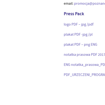
email:
promocja@poznande
Press Pack
logo PDF – jpg /pdf
plakat PDF -jpg /pl
plakat PDF – png ENG
notatka prasowa PDF 201
ENG notatka_prasowa_PD
PDF_URZECZENI_PROGR