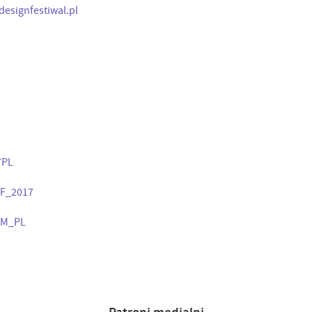
signfestiwal.pl
7PL
F_2017
AM_PL